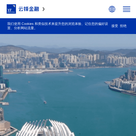
简体
我们使用 Cookies 和类似技术来提升您的浏览体验、记住您的偏好设
接受
拒绝
万通保险官网
云锋有鱼官网
置、分析网站流量。
繁體
EN